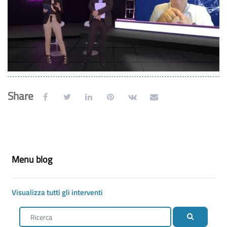
Video
Share
Salta Menu blog
Menu blog
Visualizza tutti gli interventi
Ricerca
Ricerca