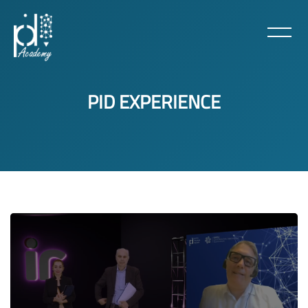
PID EXPERIENCE
Vai al contenuto principale