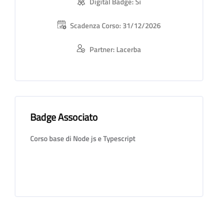
Digital Badge: Sì
Scadenza Corso: 31/12/2026
Partner: Lacerba
Badge Associato
Salta Badge Associato
Corso base di Node js e Typescript