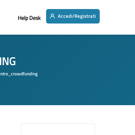
Accedi/Registrati
Help Desk
ING
Intro_crowdfunding
Salta [Cocoon] Iscrizione al Corso personalizzata