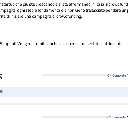
 startup che più sta crescendo e si sta affermando in Italia: il crowdfund
a campagna, ogni step è fondamentale e non viene tralasciato per dare un
nità di iniziare una campagna di crowdfunding.
n 8 capitoli. Vengono fornite anche la dispense presentate dal docente.
g
0% Complete
tti
0% Complete