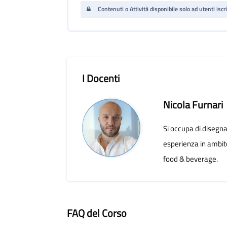
Contenuti o Attività disponibile solo ad utenti iscri
Salta [Cocoon] Course Instructor
I Docenti
Nicola Furnari
Si occupa di disegna
esperienza in ambito
food & beverage.
FAQ del Corso
Salta [Cocoon] Accordion