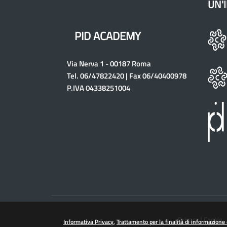
UN'I
PID ACADEMY
Via Nerva 1 - 00187 Roma
Tel. 06/47822420 | Fax 06/40400978
P.IVA 04338251004
|
Privacy
Cookie
Informativa Privacy
Trattamento per la finalità di informazion