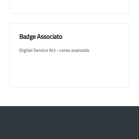
Badge Associato
Salta Badge Associato
Digital Service Act - corso avanzato