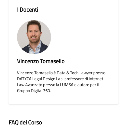
Salta [Cocoon] Course Instructor
I Docenti
Vincenzo Tomasello
Vincenzo Tomasello è Data & Tech Lawyer presso
DATYCA Legal Design Lab, professore di Internet
Law Avanzato presso la LUMSA e autore per il
Gruppo Digital 360.
FAQ del Corso
Salta [Cocoon] Accordion